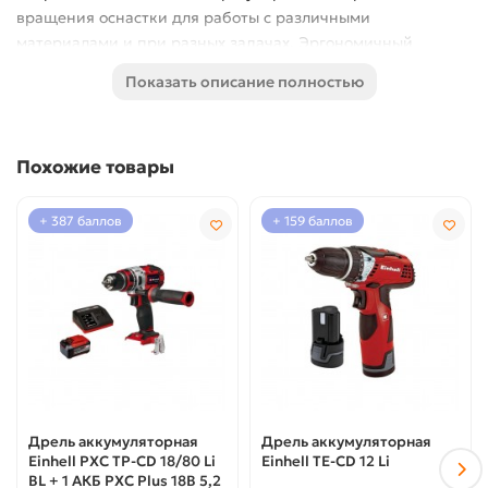
вращения оснастки для работы с различными
материалами и при разных задачах. Эргономичный
дизайн и мягкая рукоятка обеспечивают легкость в
Показать описание полностью
обращении и надежный хват инструмента. Светодиодная
подсветка обеспечивает отличный обзор рабочей зоны. В
комплекте идут 2 АКБ, емкостью 2.0 Ah каждый,
Похожие товары
быстрозарядное устройство, а также фирменный кейс
Einhell.
+ 387 баллов
+ 159 баллов
Дрель аккумуляторная
Дрель аккумуляторная
Einhell PXC TP-CD 18/80 Li
Einhell TE-CD 12 Li
BL + 1 АКБ PXC Plus 18В 5,2