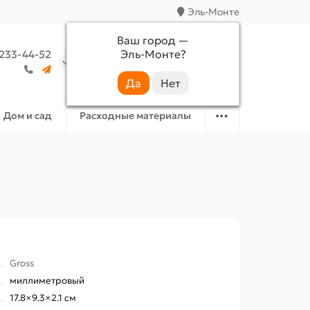
Эль-Монте
Ваш город —
Эль-Монте
?
 233-44-52
Аккаунт
Избранное
Корзина
Дом и сад
Расходные материалы
Gross
миллиметровый
17.8×9.3×2.1 см